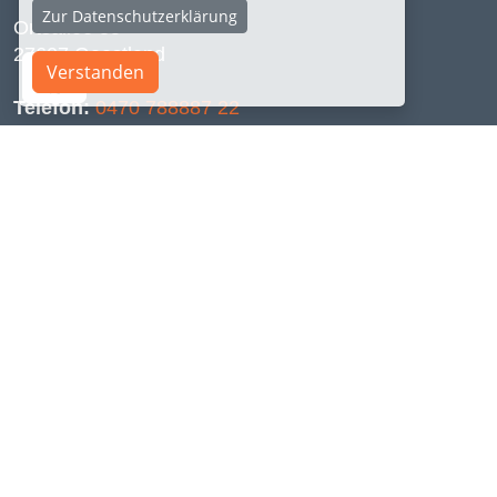
Zur Datenschutzerklärung
Ortsallee 35
27607 Geestland
Verstanden
Telefon:
0470 788887 22
E-Mail:
kontakt@szonn.com
Links
Start
Software
Games
XR - VR, AR & MR
Webseiten
Foto & Film